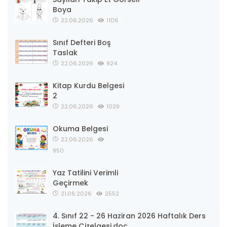
Boya
22.06.2026
1106
Sınıf Defteri Boş
Taslak
22.06.2026
924
Kitap Kurdu Belgesi
2
22.06.2026
1029
Okuma Belgesi
22.06.2026
950
Yaz Tatilini Verimli
Geçirmek
21.06.2026
2552
4. Sınıf 22 - 26 Haziran 2026 Haftalık Ders
İşleme Çizelgesi.doc