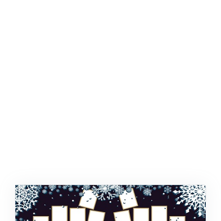
ŞABLON
AFIŞ & KART
ZEKA ETKINLIĞI
EĞLENCELI ETKINLIK