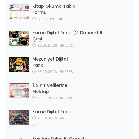
Kitap Okuma Takip
Formu
12.07.2026
783
Karne Dijital Pano (2. Dönem) 9
Çeşit
26.06.2026
3303
Mezuniyet Dijital
Pano
25.06.2026
1338
1. Sınıf Velilerine
Mektup
23.06.2026
1099
Karne Dijital Pano
23.06.2026
2987
Sayıları Takip Et Görseli