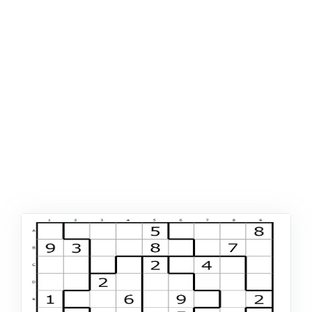
AFIŞ & KART
ZEKA ETKINLIĞI
EĞLENCELI ETKINLIK