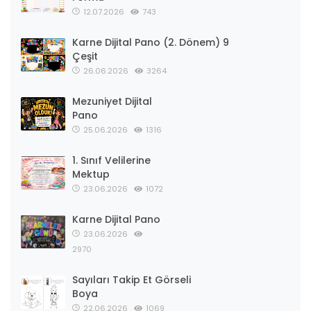
12.07.2026
743
Karne Dijital Pano (2. Dönem) 9
Çeşit
26.06.2026
3264
Mezuniyet Dijital
Pano
25.06.2026
1316
1. Sınıf Velilerine
Mektup
23.06.2026
1072
Karne Dijital Pano
23.06.2026
2970
Sayıları Takip Et Görseli
Boya
22.06.2026
1069