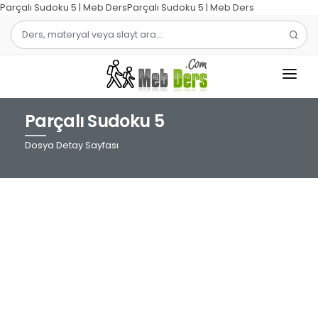
Parçalı Sudoku 5 | Meb DersParçalı Sudoku 5 | Meb Ders
Parçalı Sudoku 5
1.SINIF
Dosya Detay Sayfası
2.SINIF
3.SINIF
4.SINIF
MATEMATIK
TÜRKÇE
ŞABLON