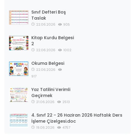
Sınıf Defteri Boş
Taslak
22.06.2026
905
Kitap Kurdu Belgesi
2
22.06.2026
1002
Okuma Belgesi
22.06.2026
917
Yaz Tatilini Verimli
Geçirmek
21.06.2026
2513
4. Sınıf 22 - 26 Haziran 2026 Haftalık Ders
İşleme Çizelgesi.doc
19.06.2026
4757