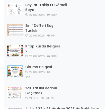
Sayıları Takip Et Görseli
Boya
22.06.2026
1084
Sınıf Defteri Boş
Taslak
22.06.2026
914
Kitap Kurdu Belgesi
2
22.06.2026
1018
Okuma Belgesi
22.06.2026
935
Yaz Tatilini Verimli
Geçirmek
21.06.2026
2536
4. Sınıf 22 - 26 Haziran 2026 Haftalık Ders