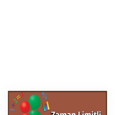
ŞABLON
AFIŞ & KART
ZEKA ETKINLIĞI
EĞLENCELI ETKINLIK