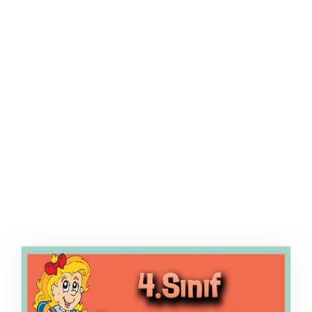
ŞABLON
AFIŞ & KART
ZEKA ETKINLIĞI
EĞLENCELI ETKINLIK