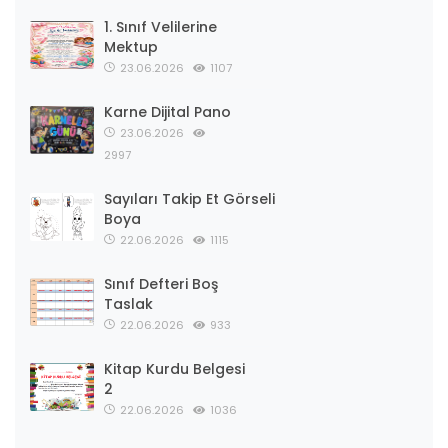
1. Sınıf Velilerine
Mektup
23.06.2026
1107
Karne Dijital Pano
23.06.2026
2997
Sayıları Takip Et Görseli
Boya
22.06.2026
1115
Sınıf Defteri Boş
Taslak
22.06.2026
933
Kitap Kurdu Belgesi
2
22.06.2026
1036