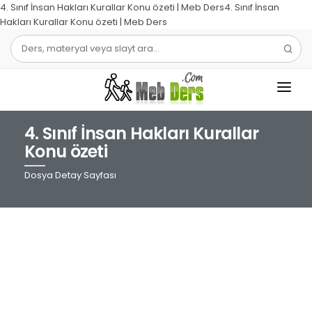
4. Sınıf İnsan Hakları Kurallar Konu özeti | Meb Ders4. Sınıf İnsan
Hakları Kurallar Konu özeti | Meb Ders
4. Sınıf İnsan Hakları Kurallar
1.SINIF
Konu özeti
2.SINIF
Dosya Detay Sayfası
3.SINIF
4.SINIF
MATEMATIK
TÜRKÇE