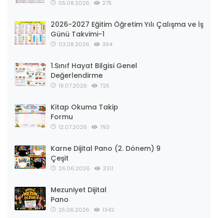
05.08.2026
275
2026-2027 Eğitim Öğretim Yılı Çalışma ve İş
Günü Takvimi-1
03.08.2026
394
1.Sınıf Hayat Bilgisi Genel
Değerlendirme
19.07.2026
725
Kitap Okuma Takip
Formu
12.07.2026
793
Karne Dijital Pano (2. Dönem) 9
Çeşit
26.06.2026
3311
Mezuniyet Dijital
Pano
25.06.2026
1342