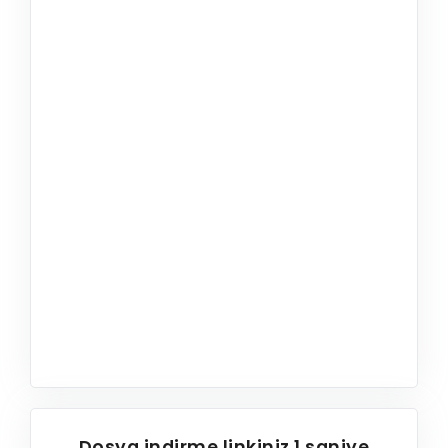
Dosya indirme linkiniz
1
saniye