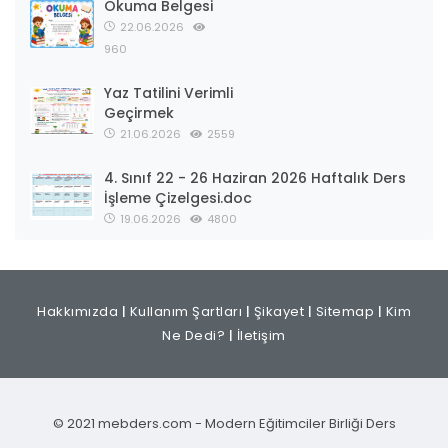
Okuma Belgesi
22.06.2026
960
Yaz Tatilini Verimli
Geçirmek
21.06.2026
2559
4. Sınıf 22 - 26 Haziran 2026 Haftalık Ders
İşleme Çizelgesi.doc
19.06.2026
4800
Hakkımızda
|
Kullanım Şartları
|
Şikayet
|
Sitemap
|
Kim
Ne Dedi?
|
İletişim
© 2021 mebders.com - Modern Eğitimciler Birliği Ders