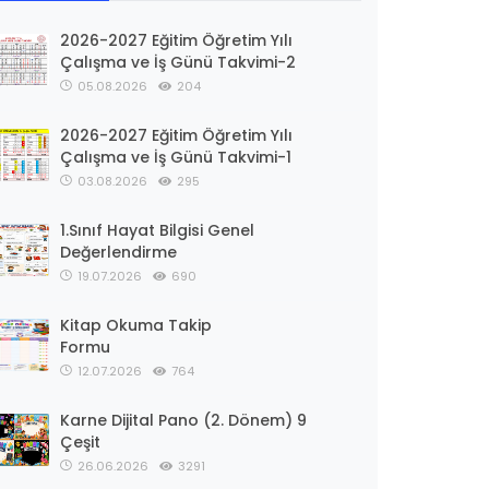
2026-2027 Eğitim Öğretim Yılı
Çalışma ve İş Günü Takvimi-2
05.08.2026
204
2026-2027 Eğitim Öğretim Yılı
Çalışma ve İş Günü Takvimi-1
03.08.2026
295
1.Sınıf Hayat Bilgisi Genel
Değerlendirme
19.07.2026
690
Kitap Okuma Takip
Formu
12.07.2026
764
Karne Dijital Pano (2. Dönem) 9
Çeşit
26.06.2026
3291