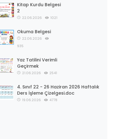
Kitap Kurdu Belgesi
2
22.06.2026
1021
Okuma Belgesi
22.06.2026
935
Yaz Tatilini Verimli
Geçirmek
21.06.2026
2541
4. Sınıf 22 - 26 Haziran 2026 Haftalık
Ders İşleme Çizelgesi.doc
19.06.2026
4778