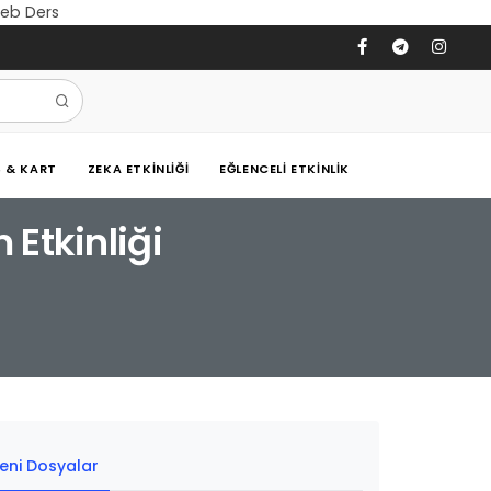
 Meb Ders
Ş & KART
ZEKA ETKINLIĞI
EĞLENCELI ETKINLIK
 Etkinliği
eni Dosyalar