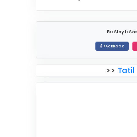
Bu Slaytı S
FACEBOOK
>>
Tatil 