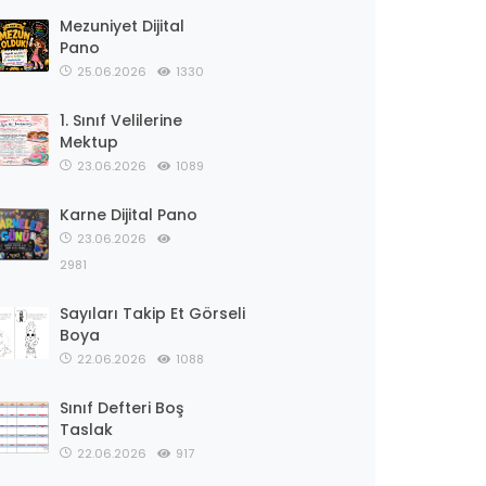
Mezuniyet Dijital
Pano
25.06.2026
1330
1. Sınıf Velilerine
Mektup
23.06.2026
1089
Karne Dijital Pano
23.06.2026
2981
Sayıları Takip Et Görseli
Boya
22.06.2026
1088
Sınıf Defteri Boş
Taslak
22.06.2026
917