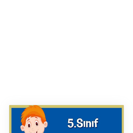
ŞABLON
AFIŞ & KART
ZEKA ETKINLIĞI
EĞLENCELI ETKINLIK