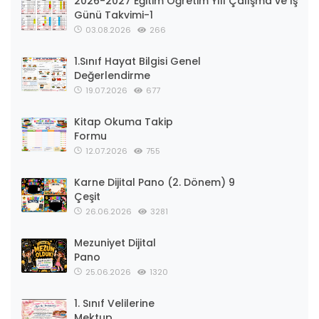
2026-2027 Eğitim Öğretim Yılı Çalışma ve İş
Günü Takvimi-1
03.08.2026
266
1.Sınıf Hayat Bilgisi Genel
Değerlendirme
19.07.2026
677
Kitap Okuma Takip
Formu
12.07.2026
755
Karne Dijital Pano (2. Dönem) 9
Çeşit
26.06.2026
3281
Mezuniyet Dijital
Pano
25.06.2026
1320
1. Sınıf Velilerine
Mektup