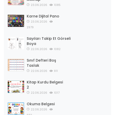
23.06.2026
1085
Karne Dijital Pano
23.06.2026
2979
Sayıları Takip Et Görseli
Boya
22.06.2026
1082
Sınıf Defteri Boş
Taslak
22.06.2026
911
Kitap Kurdu Belgesi
2
22.06.2026
1017
Okuma Belgesi
22.06.2026