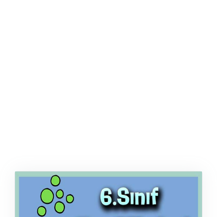
ŞABLON
AFIŞ & KART
ZEKA ETKINLIĞI
EĞLENCELI ETKINLIK