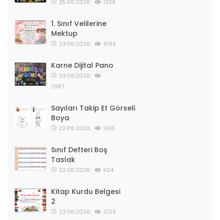
25.06.2026
1338
1. Sınıf Velilerine
Mektup
23.06.2026
1099
Karne Dijital Pano
23.06.2026
2987
Sayıları Takip Et Görseli
Boya
22.06.2026
1106
Sınıf Defteri Boş
Taslak
22.06.2026
924
Kitap Kurdu Belgesi
2
22.06.2026
1029