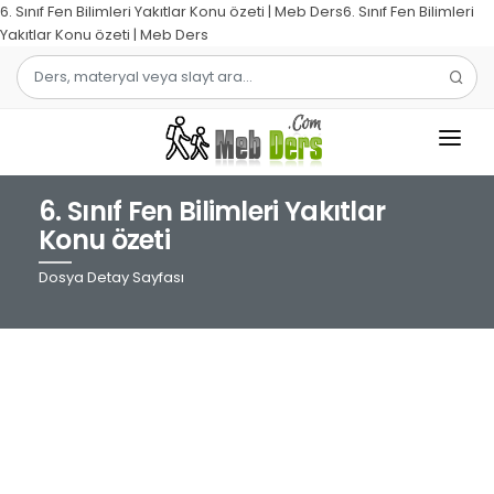
6. Sınıf Fen Bilimleri Yakıtlar Konu özeti | Meb Ders6. Sınıf Fen Bilimleri
Yakıtlar Konu özeti | Meb Ders
6. Sınıf Fen Bilimleri Yakıtlar
1.SINIF
Konu özeti
2.SINIF
Dosya Detay Sayfası
3.SINIF
4.SINIF
MATEMATIK
TÜRKÇE