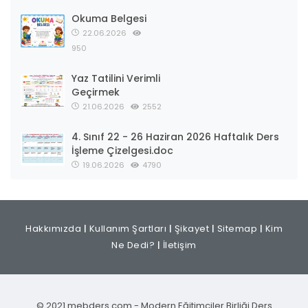
Okuma Belgesi
22.06.2026
950
Yaz Tatilini Verimli
Geçirmek
21.06.2026
2552
4. Sınıf 22 - 26 Haziran 2026 Haftalık Ders
İşleme Çizelgesi.doc
19.06.2026
4790
Hakkımızda
|
Kullanım Şartları
|
Şikayet
|
Sitemap
|
Kim
Ne Dedi?
|
İletişim
© 2021 mebders.com - Modern Eğitimciler Birliği Ders