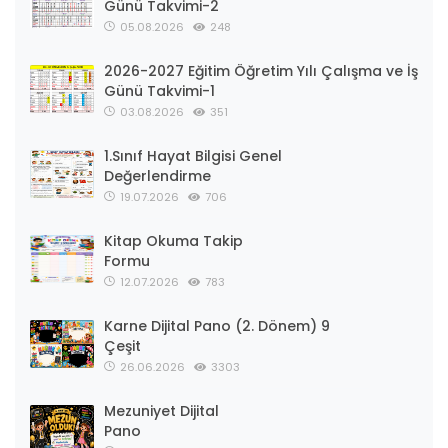
Günü Takvimi-2
05.08.2026
248
2026-2027 Eğitim Öğretim Yılı Çalışma ve İş
Günü Takvimi-1
03.08.2026
351
1.Sınıf Hayat Bilgisi Genel
Değerlendirme
19.07.2026
706
Kitap Okuma Takip
Formu
12.07.2026
783
Karne Dijital Pano (2. Dönem) 9
Çeşit
26.06.2026
3303
Mezuniyet Dijital
Pano