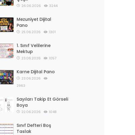
26.06.2026
3244
Mezuniyet Dijital
Pano
25.06.2026
1301
1. Sınıf Velilerine
Mektup
23.06.2026
1057
Karne Dijital Pano
23.06.2026
2963
Sayıları Takip Et Görseli
Boya
22.06.2026
1048
Sınıf Defteri Boş
Taslak