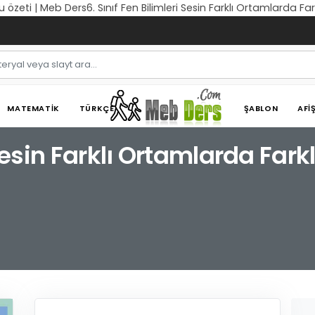
nu özeti | Meb Ders6. Sınıf Fen Bilimleri Sesin Farklı Ortamlarda F
MATEMATIK
TÜRKÇE
ŞABLON
AFI
i Sesin Farklı Ortamlarda Fa