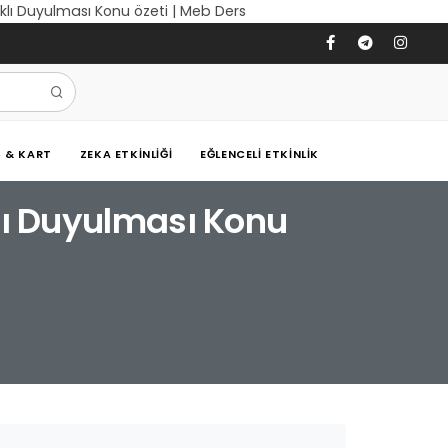
arklı Duyulması Konu özeti | Meb Ders
Ş & KART
ZEKA ETKINLIĞI
EĞLENCELI ETKINLIK
rklı Duyulması Konu