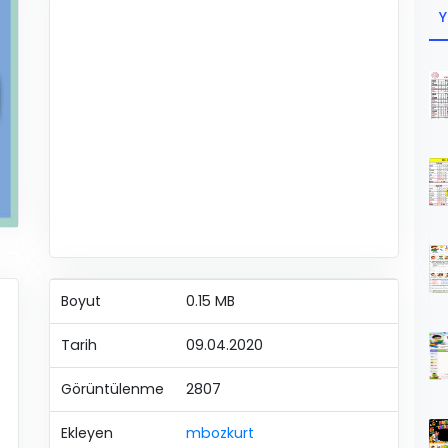
Y
Boyut
0.15 MB
Tarih
09.04.2020
Görüntülenme
2807
Ekleyen
mbozkurt