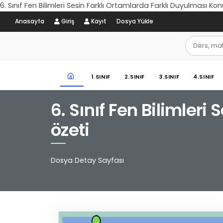
6. Sınıf Fen Bilimleri Sesin Farklı Ortamlarda Farklı Duyulması Ko
Anasayfa
Giriş
Kayıt
Dosya Yükle
1.SINIF
2.SINIF
3.SINIF
4.SINIF
6. Sınıf Fen Bilimler
özeti
Dosya Detay Sayfası