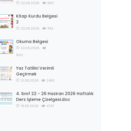
22.06.2026
890
Kitap Kurdu Belgesi
2
22.06.2026
992
Okuma Belgesi
22.06.2026
900
Yaz Tatilini Verimli
Geçirmek
21.06.2026
2493
4. Sınıf 22 - 26 Haziran 2026 Haftalık
Ders İşleme Çizelgesi.doc
19.06.2026
4747