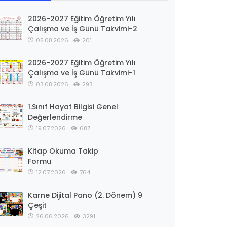
2026-2027 Eğitim Öğretim Yılı
Çalışma ve İş Günü Takvimi-2
05.08.2026
201
2026-2027 Eğitim Öğretim Yılı
Çalışma ve İş Günü Takvimi-1
03.08.2026
293
1.Sınıf Hayat Bilgisi Genel
Değerlendirme
19.07.2026
687
Kitap Okuma Takip
Formu
12.07.2026
764
Karne Dijital Pano (2. Dönem) 9
Çeşit
26.06.2026
3291