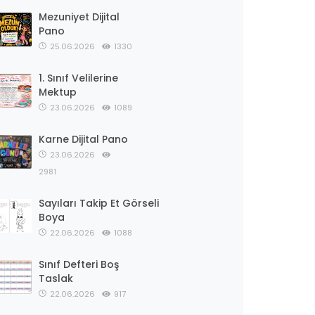
Mezuniyet Dijital
Pano
25.06.2026
1330
1. Sınıf Velilerine
Mektup
23.06.2026
1089
Karne Dijital Pano
23.06.2026
2981
Sayıları Takip Et Görseli
Boya
22.06.2026
1088
Sınıf Defteri Boş
Taslak
22.06.2026
917