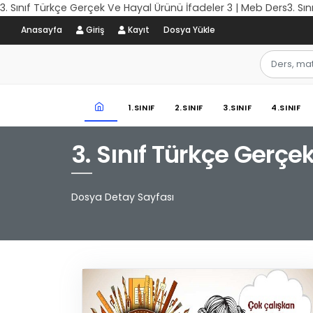
3. Sınıf Türkçe Gerçek Ve Hayal Ürünü İfadeler 3 | Meb Ders3. Sı
Anasayfa
Giriş
Kayıt
Dosya Yükle
1.SINIF
2.SINIF
3.SINIF
4.SINIF
3. Sınıf Türkçe Gerçe
Dosya Detay Sayfası