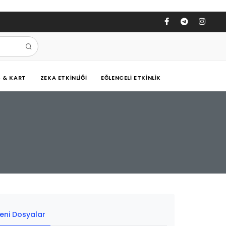
Ş & KART
ZEKA ETKINLIĞI
EĞLENCELI ETKINLIK
eni Dosyalar