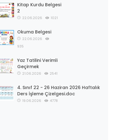
Kitap Kurdu Belgesi
2
22.06.2026
1021
Okuma Belgesi
22.06.2026
935
Yaz Tatilini Verimli
Geçirmek
21.06.2026
2541
4. Sınıf 22 - 26 Haziran 2026 Haftalık
Ders İşleme Çizelgesi.doc
19.06.2026
4778