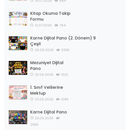
19.07.2026
684
Kitap Okuma Takip
Formu
12.07.2026
764
Karne Dijital Pano (2. Dönem) 9
Çeşit
26.06.2026
3286
Mezuniyet Dijital
Pano
25.06.2026
1325
1. Sınıf Velilerine
Mektup
23.06.2026
1089
Karne Dijital Pano
23.06.2026
2980