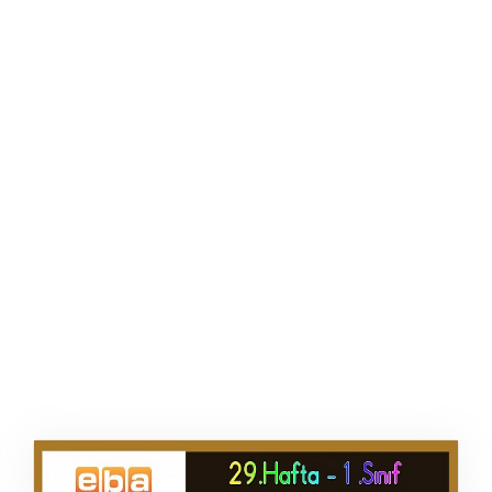
ŞABLON
AFIŞ & KART
ZEKA ETKINLIĞI
EĞLENCELI ETKINLIK