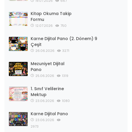
19.07.2026
667
Kitap Okuma Takip
Formu
12.07.2026
750
Karne Dijital Pano (2. Dönem) 9
Çeşit
26.06.2026
3271
Mezuniyet Dijital
Pano
25.06.2026
1319
1. Sınıf Velilerine
Mektup
23.06.2026
1080
Karne Dijital Pano
23.06.2026
2973