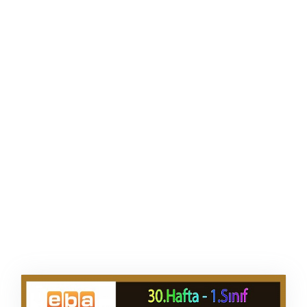
ŞABLON
AFIŞ & KART
ZEKA ETKINLIĞI
EĞLENCELI ETKINLIK