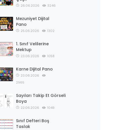
26.06.2026
3246
Mezuniyet Dijital
Pano
25.06.2026
1302
1. Sınıf Velilerine
Mektup
23.06.2026
1058
Karne Dijital Pano
23.06.2026
2965
Sayıları Takip Et Görseli
Boya
22.06.2026
1049
Sınıf Defteri Boş
Taslak