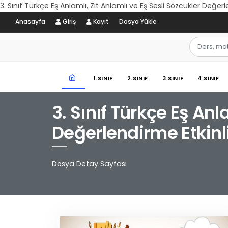
3. Sınıf Türkçe Eş Anlamlı, Zıt Anlamlı ve Eş Sesli Sözcükler Değer
Anasayfa
Giriş
Kayıt
Dosya Yükle
1.SINIF
2.SINIF
3.SINIF
4.SINIF
3. Sınıf Türkçe Eş Anl
Değerlendirme Etkinl
Dosya Detay Sayfası