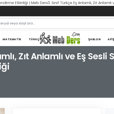
lendirme Etkinliği | Meb Ders3. Sınıf Türkçe Eş Anlamlı, Zıt Anlamlı
MATEMATIK
TÜRKÇE
ŞABLON
AFI
amlı, Zıt Anlamlı ve Eş Sesli 
iği