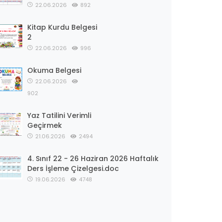
22.06.2026
892
Kitap Kurdu Belgesi
2
22.06.2026
996
Okuma Belgesi
22.06.2026
902
Yaz Tatilini Verimli
Geçirmek
21.06.2026
2494
4. Sınıf 22 - 26 Haziran 2026 Haftalık
Ders İşleme Çizelgesi.doc
19.06.2026
4748