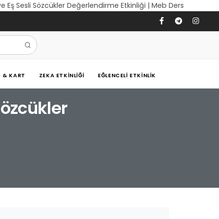
 ve Eş Sesli Sözcükler Değerlendirme Etkinliği | Meb Ders
Ş & KART
ZEKA ETKINLIĞI
EĞLENCELI ETKINLIK
Sözcükler