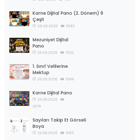
Karne Dijital Pano (2. Dönem) 9
Çeşit
26.06.2026
3283
Mezuniyet Dijital
Pano
25.06.2026
1320
1. Sınıf Velilerine
Mektup
23.06.2026
1086
Karne Dijital Pano
23.06.2026
2979
Sayıları Takip Et Görseli
Boya
22.06.2026
1083