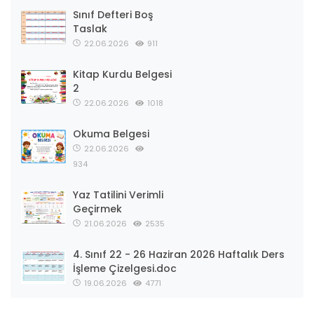
Sınıf Defteri Boş
Taslak
22.06.2026
911
Kitap Kurdu Belgesi
2
22.06.2026
1018
Okuma Belgesi
22.06.2026
934
Yaz Tatilini Verimli
Geçirmek
21.06.2026
2535
4. Sınıf 22 - 26 Haziran 2026 Haftalık Ders
İşleme Çizelgesi.doc
19.06.2026
4771