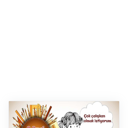
ŞABLON
AFIŞ & KART
ZEKA ETKINLIĞI
EĞLENCELI ETKINLIK