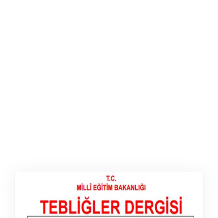
ŞABLON
AFIŞ & KART
ZEKA ETKINLIĞI
EĞLENCELI ETKINLIK