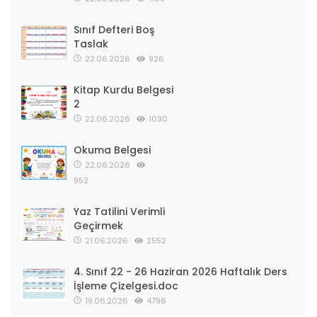
Sınıf Defteri Boş
Taslak
22.06.2026
926
Kitap Kurdu Belgesi
2
22.06.2026
1030
Okuma Belgesi
22.06.2026
952
Yaz Tatilini Verimli
Geçirmek
21.06.2026
2552
4. Sınıf 22 - 26 Haziran 2026 Haftalık Ders
İşleme Çizelgesi.doc
19.06.2026
4796