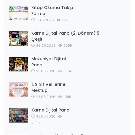
Kitap Okuma Takip
Formu
12.07.2026
774
Karne Dijital Pano (2. Dönem) 9
Çeşit
26.06.2026
3295
Mezuniyet Dijital
Pano
25.06.2026
1334
1. Sınıf Velilerine
Mektup
23.06.2026
1095
Karne Dijital Pano
23.06.2026
2983