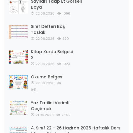
Sayıları Takip Et Görseli
Boya
22.06.2026
1096
Sınıf Defteri Boş
Taslak
22.06.2026
920
Kitap Kurdu Belgesi
2
22.06.2026
1023
Okuma Belgesi
22.06.2026
941
Yaz Tatilini Verimli
Geçirmek
21.06.2026
2545
4. Sınıf 22 - 26 Haziran 2026 Haftalık Ders