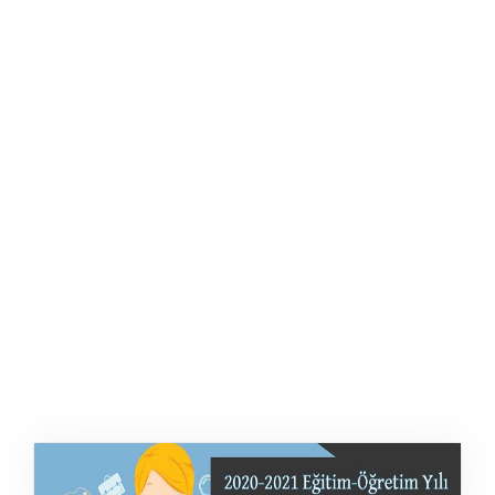
ŞABLON
AFIŞ & KART
ZEKA ETKINLIĞI
EĞLENCELI ETKINLIK