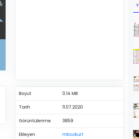
Y
Boyut
0.14 MB
Tarih
11.07.2020
Görüntülenme
3859
Ekleyen
mbozkurt