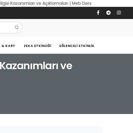
 Bilgisi Kazanımları ve Açıklamaları | Meb Ders
Ş & KART
ZEKA ETKINLIĞI
EĞLENCELI ETKINLIK
i Kazanımları ve