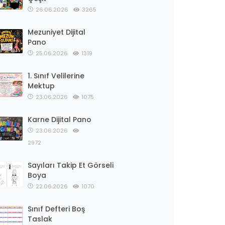
26.06.2026
3265
Mezuniyet Dijital
Pano
25.06.2026
1319
1. Sınıf Velilerine
Mektup
23.06.2026
1075
Karne Dijital Pano
23.06.2026
2972
Sayıları Takip Et Görseli
Boya
22.06.2026
1070
Sınıf Defteri Boş
Taslak