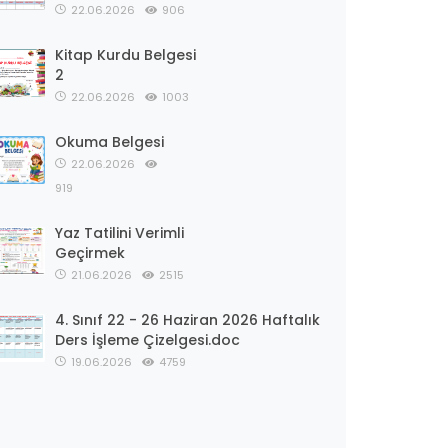
22.06.2026
906
Kitap Kurdu Belgesi
2
22.06.2026
1003
Okuma Belgesi
22.06.2026
919
Yaz Tatilini Verimli
Geçirmek
21.06.2026
2515
4. Sınıf 22 - 26 Haziran 2026 Haftalık
Ders İşleme Çizelgesi.doc
19.06.2026
4759