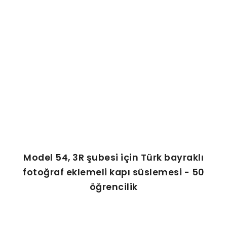
AFIŞ & KART
ZEKA ETKINLIĞI
EĞLENCELI ETKINLIK
Model 54, 3R şubesi için Türk bayraklı
fotoğraf eklemeli kapı süslemesi - 50
öğrencilik