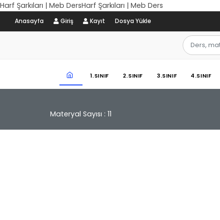
Harf Şarkıları | Meb DersHarf Şarkıları | Meb Ders
Anasayfa
Giriş
Kayıt
Dosya Yükle
1.SINIF
2.SINIF
3.SINIF
4.SINIF
Materyal Sayısı : 11