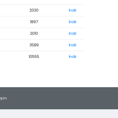
2030
İndir
1897
İndir
2010
İndir
3589
İndir
10555
İndir
tişim