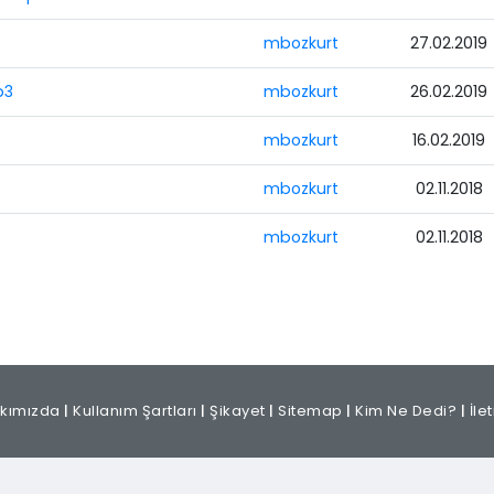
mbozkurt
27.02.2019
p3
mbozkurt
26.02.2019
mbozkurt
16.02.2019
mbozkurt
02.11.2018
mbozkurt
02.11.2018
kımızda
|
Kullanım Şartları
|
Şikayet
|
Sitemap
|
Kim Ne Dedi?
|
İle