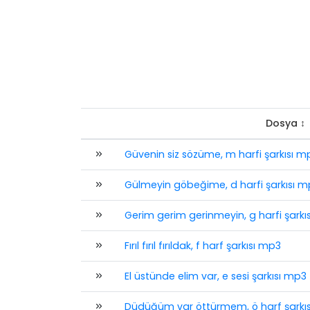
Dosya ↕
Güvenin siz sözüme, m harfi şarkısı m
Gülmeyin göbeğime, d harfi şarkısı m
Gerim gerim gerinmeyin, g harfi şarkı
Fırıl fırıl fırıldak, f harf şarkısı mp3
El üstünde elim var, e sesi şarkısı mp3
Düdüğüm var öttürmem, ö harf şarkı