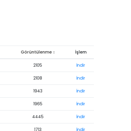
Görüntülenme ↕
İşlem
2105
İndir
2108
İndir
1943
İndir
1965
İndir
4445
İndir
1713
İndir