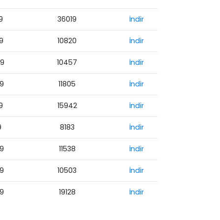
9
36019
İndir
19
10820
İndir
19
10457
İndir
19
11805
İndir
9
15942
İndir
9
8183
İndir
19
11538
İndir
19
10503
İndir
19
19128
İndir