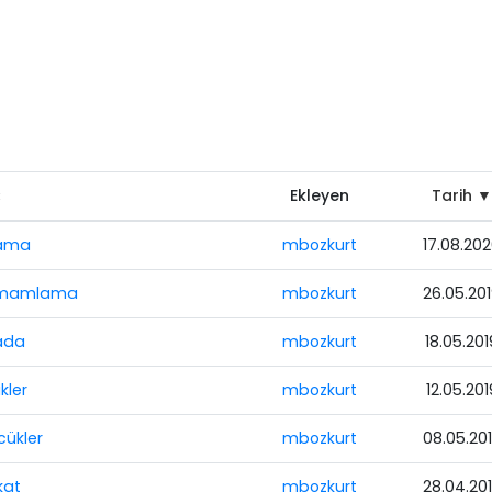
↕
Ekleyen
Tarih ▼
lama
mbozkurt
17.08.20
 Tamamlama
mbozkurt
26.05.20
kada
mbozkurt
18.05.201
kler
mbozkurt
12.05.201
cükler
mbozkurt
08.05.20
kat
mbozkurt
28.04.20