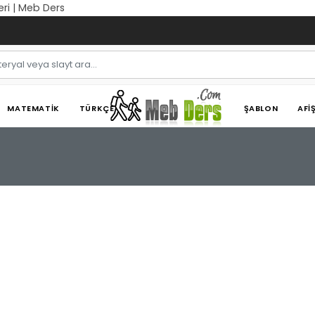
eri | Meb Ders
MATEMATIK
TÜRKÇE
ŞABLON
AFI