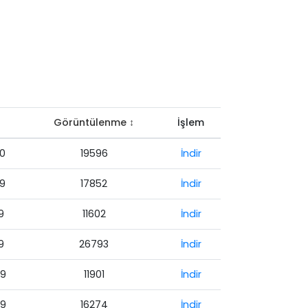
Görüntülenme ↕
İşlem
20
19596
İndir
19
17852
İndir
9
11602
İndir
9
26793
İndir
19
11901
İndir
19
16274
İndir