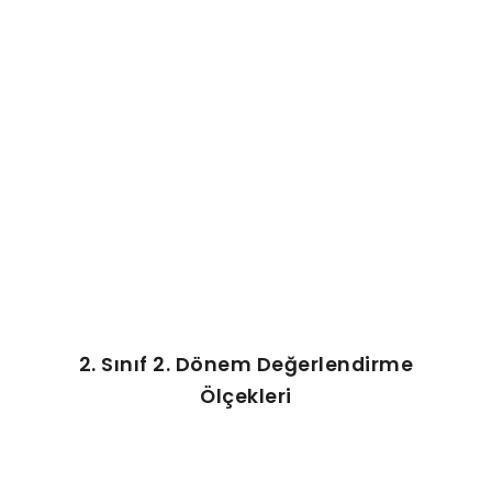
ŞABLON
AFIŞ & KART
ZEKA ETKINLIĞI
EĞLENCELI ETKINLIK
2. Sınıf 2. Dönem Değerlendirme
Ölçekleri