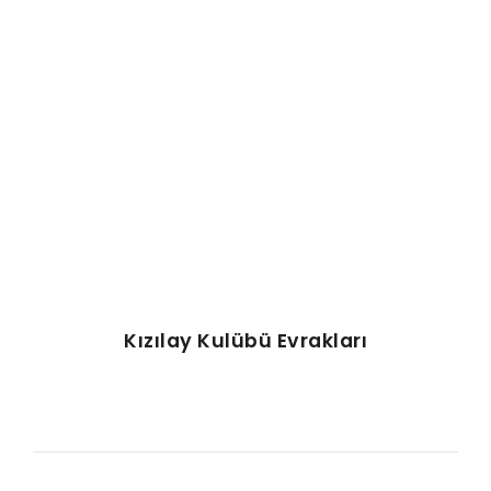
AFIŞ & KART
ZEKA ETKINLIĞI
EĞLENCELI ETKINLIK
Kızılay Kulübü Evrakları