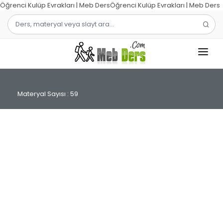
Öğrenci Kulüp Evrakları | Meb DersÖğrenci Kulüp Evrakları | Meb Ders
1.SINIF
Materyal Sayısı : 59
2.SINIF
3.SINIF
4.SINIF
MATEMATIK
TÜRKÇE
ŞABLON