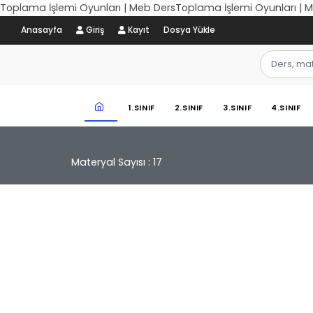
Toplama İşlemi Oyunları | Meb DersToplama İşlemi Oyunları | 
Anasayfa
Giriş
Kayıt
Dosya Yükle
1.SINIF
2.SINIF
3.SINIF
4.SINIF
Materyal Sayısı : 17