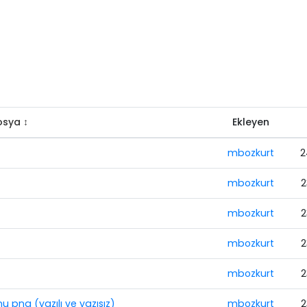
sya ↕
Ekleyen
mbozkurt
2
mbozkurt
2
mbozkurt
2
mbozkurt
2
mbozkurt
2
u png (yazılı ve yazısız)
mbozkurt
2