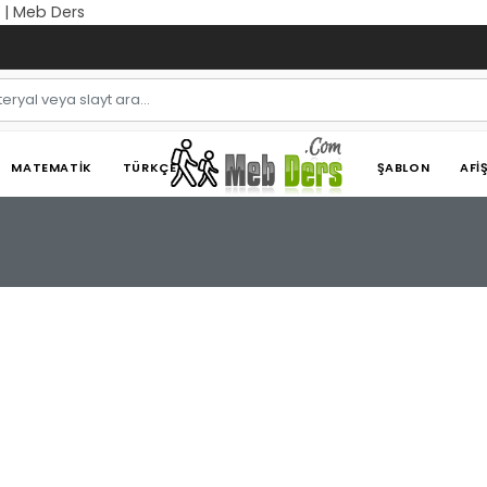
ı | Meb Ders
MATEMATIK
TÜRKÇE
ŞABLON
AFI