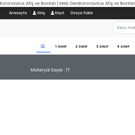
Koronavirüs Afiş ve İkonları | Meb DersKoronavirüs Afiş ve İkonlar
Anasayfa
Giriş
Kayıt
Dosya Yükle
1.SINIF
2.SINIF
3.SINIF
4.SINIF
Materyal Sayısı : 17