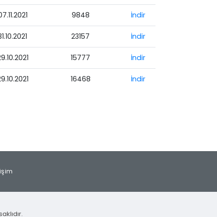
07.11.2021
9848
İndir
31.10.2021
23157
İndir
9.10.2021
15777
İndir
9.10.2021
16468
İndir
tişim
aklıdır.