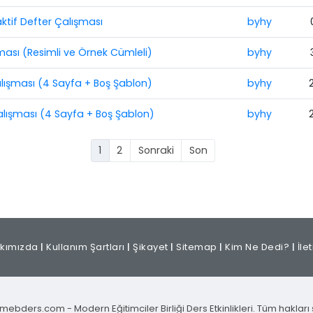
ktif Defter Çalışması
byhy
ışması (Resimli ve Örnek Cümleli)
byhy
Çalışması (4 Sayfa + Boş Şablon)
byhy
2
Çalışması (4 Sayfa + Boş Şablon)
byhy
2
1
2
Sonraki
Son
kımızda
|
Kullanım Şartları
|
Şikayet
|
Sitemap
|
Kim Ne Dedi?
|
İle
mebders.com - Modern Eğitimciler Birliği Ders Etkinlikleri. Tüm hakları s