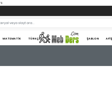
rs
MATEMATIK
TÜRKÇE
ŞABLON
AFI