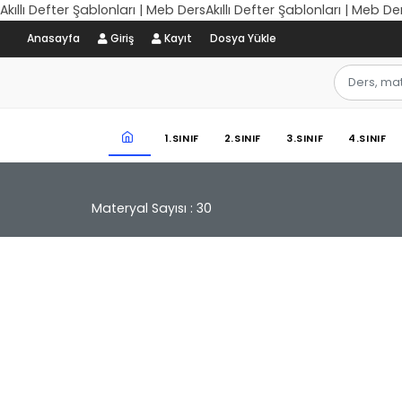
Akıllı Defter Şablonları | Meb DersAkıllı Defter Şablonları | Meb De
Anasayfa
Giriş
Kayıt
Dosya Yükle
1.SINIF
2.SINIF
3.SINIF
4.SINIF
Materyal Sayısı : 30