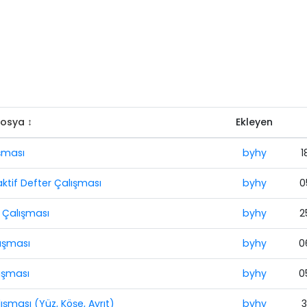
osya ↕
Ekleyen
ışması
byhy
1
aktif Defter Çalışması
byhy
0
r Çalışması
byhy
2
lışması
byhy
0
lışması
byhy
0
ışması (Yüz, Köşe, Ayrıt)
byhy
3