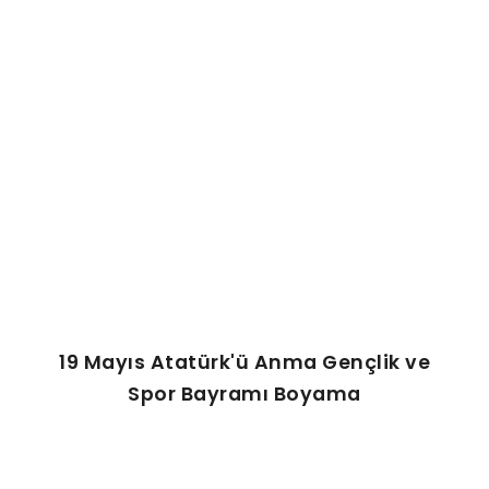
ŞABLON
AFIŞ & KART
ZEKA ETKINLIĞI
EĞLENCELI ETKINLIK
19 Mayıs Atatürk'ü Anma Gençlik ve
Spor Bayramı Boyama