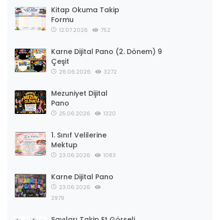
Kitap Okuma Takip
Formu
12.07.2026
752
Karne Dijital Pano (2. Dönem) 9
Çeşit
26.06.2026
3272
Mezuniyet Dijital
Pano
25.06.2026
1320
1. Sınıf Velilerine
Mektup
23.06.2026
1083
Karne Dijital Pano
23.06.2026
2979
Sayıları Takip Et Görseli