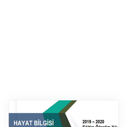
ŞABLON
AFIŞ & KART
ZEKA ETKINLIĞI
EĞLENCELI ETKINLIK