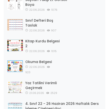
Boya
22.06.2026
1076
Sınıf Defteri Boş
Taslak
22.06.2026
907
Kitap Kurdu Belgesi
2
22.06.2026
1015
Okuma Belgesi
22.06.2026
923
Yaz Tatilini Verimli
Geçirmek
21.06.2026
2529
4. Sınıf 22 - 26 Haziran 2026 Haftalık Ders
İşleme Çizelgesi.doc