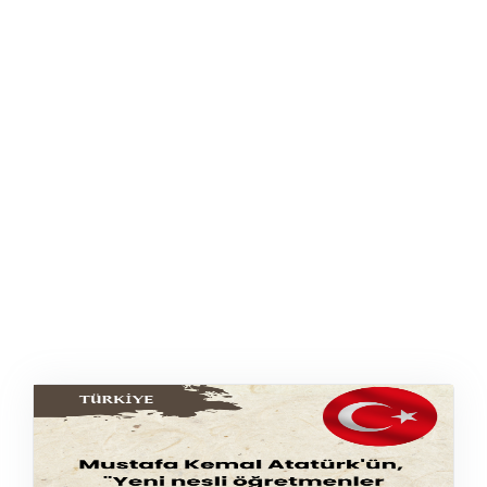
ŞABLON
AFIŞ & KART
ZEKA ETKINLIĞI
EĞLENCELI ETKINLIK