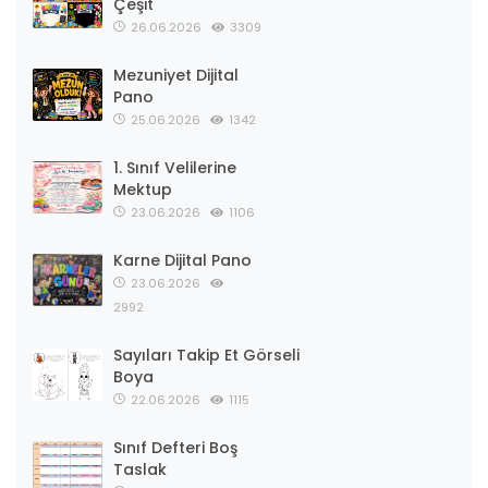
Kitap Okuma Takip
Formu
12.07.2026
793
Karne Dijital Pano (2. Dönem) 9
Çeşit
26.06.2026
3309
Mezuniyet Dijital
Pano
25.06.2026
1342
1. Sınıf Velilerine
Mektup
23.06.2026
1106
Karne Dijital Pano
23.06.2026
2992
Sayıları Takip Et Görseli