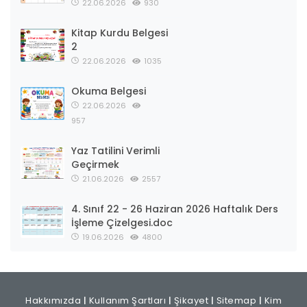
Boya
22.06.2026
1115
Sınıf Defteri Boş
Taslak
22.06.2026
930
Kitap Kurdu Belgesi
2
22.06.2026
1035
Okuma Belgesi
22.06.2026
957
Yaz Tatilini Verimli
Geçirmek
21.06.2026
2557
4. Sınıf 22 - 26 Haziran 2026 Haftalık Ders
İşleme Çizelgesi.doc