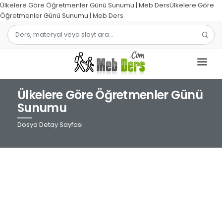
Ülkelere Göre Öğretmenler Günü Sunumu | Meb DersÜlkelere Göre
Öğretmenler Günü Sunumu | Meb Ders
Ülkelere Göre Öğretmenler Günü
1.SINIF
Sunumu
2.SINIF
Dosya Detay Sayfası
3.SINIF
4.SINIF
MATEMATIK
TÜRKÇE