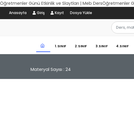
Öğretmenler Günü Etkinlik ve Slaytları | Meb DersÖğretmenler Gün
Anasayfa
Giriş
Kayıt
Dosya Yükle
1.SINIF
2.SINIF
3.SINIF
4.SINIF
Materyal Sayısı : 24