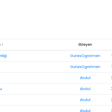
 ↕
Ekleyen
liği
GunesOgretmen
GunesOgretmen
zbulut
lu
zbulut
zbulut
zbulut