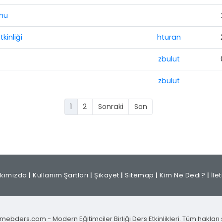
mu
inliği
hturan
zbulut
zbulut
1
2
Sonraki
Son
kımızda
|
Kullanım Şartları
|
Şikayet
|
Sitemap
|
Kim Ne Dedi?
|
İle
mebders.com - Modern Eğitimciler Birliği Ders Etkinlikleri. Tüm hakları s