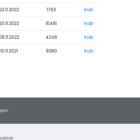
23.11.2022
1763
İndir
20.11.2022
10416
İndir
08.11.2022
4246
İndir
10.11.2021
8380
İndir
tişim
aklıdır.