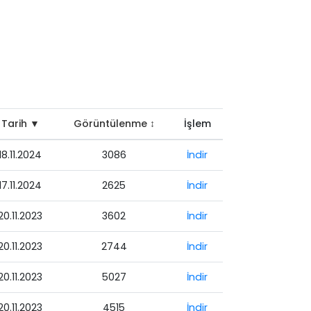
Tarih ▼
Görüntülenme ↕
İşlem
18.11.2024
3086
İndir
17.11.2024
2625
İndir
20.11.2023
3602
İndir
20.11.2023
2744
İndir
20.11.2023
5027
İndir
20.11.2023
4515
İndir