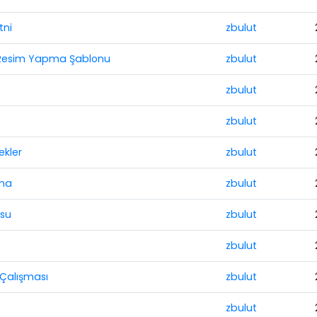
ni
zbulut
Resim Yapma Şablonu
zbulut
zbulut
zbulut
ekler
zbulut
ama
zbulut
usu
zbulut
zbulut
Çalışması
zbulut
zbulut