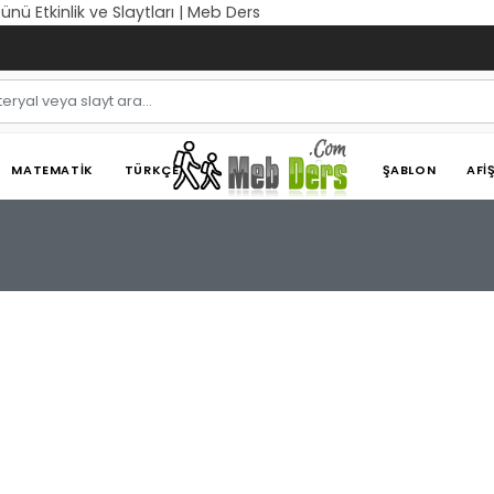
ü Etkinlik ve Slaytları | Meb Ders
MATEMATIK
TÜRKÇE
ŞABLON
AFI