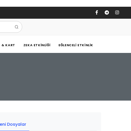
Ş & KART
ZEKA ETKINLIĞI
EĞLENCELI ETKINLIK
eni Dosyalar