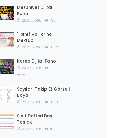
Mezuniyet Dijital
Pano
25.06.2026
1321
1. Sınıf Velilerine
Mektup
23.06.2026
1086
Karne Dijital Pano
23.06.2026
2979
Sayıları Takip Et Görseli
Boya
22.06.2026
1083
Sınıf Defteri Boş
Taslak
22.06.2026
912