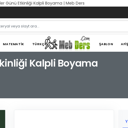
r Günü Etkinliği Kalpli Boyama | Meb Ders
MATEMATIK
TÜRKÇE
ŞABLON
AFI
inliği Kalpli Boyama
Y