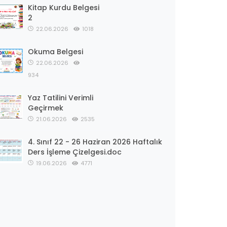
Kitap Kurdu Belgesi
2
22.06.2026
1018
Okuma Belgesi
22.06.2026
934
Yaz Tatilini Verimli
Geçirmek
21.06.2026
2535
4. Sınıf 22 - 26 Haziran 2026 Haftalık
Ders İşleme Çizelgesi.doc
19.06.2026
4771