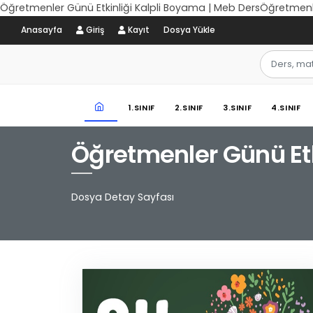
Öğretmenler Günü Etkinliği Kalpli Boyama | Meb DersÖğretmenle
Anasayfa
Giriş
Kayıt
Dosya Yükle
1.SINIF
2.SINIF
3.SINIF
4.SINIF
Öğretmenler Günü Etk
Dosya Detay Sayfası