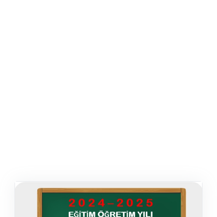
ŞABLON
AFIŞ & KART
ZEKA ETKINLIĞI
EĞLENCELI ETKINLIK