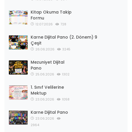
Kitap Okuma Takip
Formu
12.07.2026
728
Karne Dijital Pano (2. Dönem) 9
Çeşit
26.06.2026
3245
Mezuniyet Dijital
Pano
25.06.2026
1302
1. Sınıf Velilerine
Mektup
23.06.2026
1058
Karne Dijital Pano
23.06.2026
2964