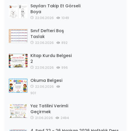
Sayıları Takip Et Görseli
Boya
22.06.2026
1049
Sınıf Defteri Boş
Taslak
22.06.2026
892
Kitap Kurdu Belgesi
2
22.06.2026
996
Okuma Belgesi
22.06.2026
901
Yaz Tatilini Verimli
Geçirmek
21.06.2026
2494
4. Sınıf 22 - 26 Haziran 2026 Haftalık Ders