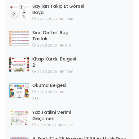
Sayıları Takip Et Görseli
Boya
22.06.2026
1088
Sınıf Defteri Boş
Taslak
22.06.2026
916
Kitap Kurdu Belgesi
2
22.06.2026
1020
Okuma Belgesi
22.06.2026
935
Yaz Tatilini Verimli
Geçirmek
21.06.2026
2536
4. Sınıf 22 - 26 Haziran 2026 Haftalık Ders