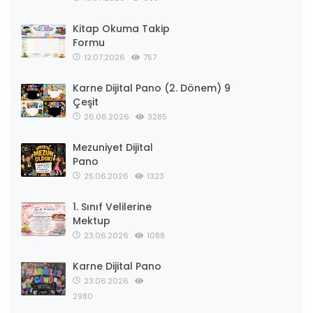
Kitap Okuma Takip
Formu
12.07.2026
757
Karne Dijital Pano (2. Dönem) 9
Çeşit
26.06.2026
3285
Mezuniyet Dijital
Pano
25.06.2026
1323
1. Sınıf Velilerine
Mektup
23.06.2026
1088
Karne Dijital Pano
23.06.2026
2980