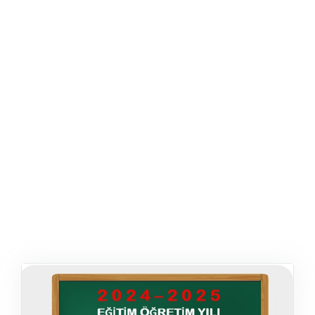
ŞABLON
AFIŞ & KART
ZEKA ETKINLIĞI
EĞLENCELI ETKINLIK