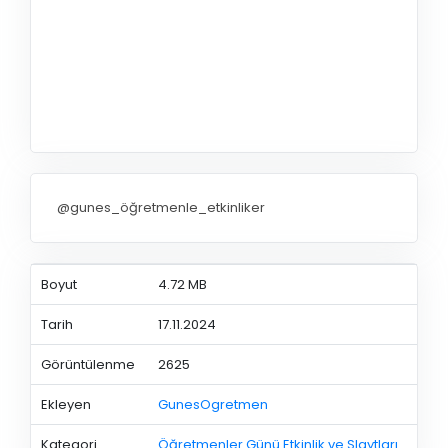
@gunes_öğretmenle_etkinliker
Boyut
4.72 MB
Tarih
17.11.2024
Görüntülenme
2625
Ekleyen
GunesOgretmen
Kategori
Öğretmenler Günü Etkinlik ve Slaytları