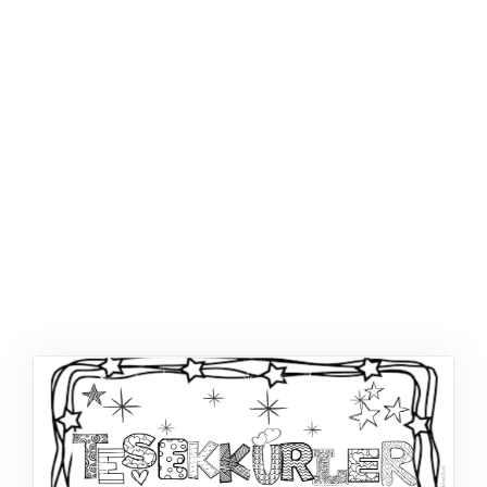
ŞABLON
AFIŞ & KART
ZEKA ETKINLIĞI
EĞLENCELI ETKINLIK