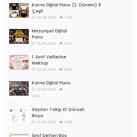
Karne Dijital Pano (2. Dönem) 9
Çeşit
26.06.2026
3291
Mezuniyet Dijital
Pano
25.06.2026
1330
1. Sınıf Velilerine
Mektup
23.06.2026
1089
Karne Dijital Pano
23.06.2026
2981
Sayıları Takip Et Görseli
Boya
22.06.2026
1088
Sınıf Defteri Boş