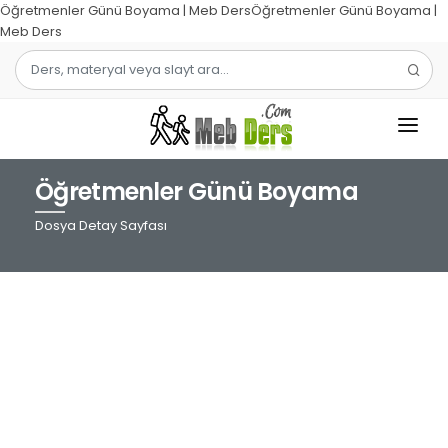
Öğretmenler Günü Boyama | Meb DersÖğretmenler Günü Boyama |
Meb Ders
Öğretmenler Günü Boyama
1.SINIF
Dosya Detay Sayfası
2.SINIF
3.SINIF
4.SINIF
MATEMATIK
TÜRKÇE