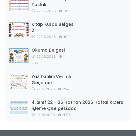
Taslak
22.06.2026
917
Kitap Kurdu Belgesi
2
22.06.2026
1021
Okuma Belgesi
22.06.2026
935
Yaz Tatilini Verimli
Geçirmek
21.06.2026
2541
4. Sınıf 22 - 26 Haziran 2026 Haftalık Ders
İşleme Çizelgesi.doc
19.06.2026
4778