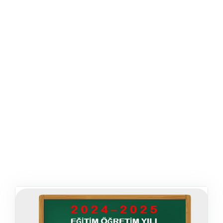
ŞABLON
AFIŞ & KART
ZEKA ETKINLIĞI
EĞLENCELI ETKINLIK