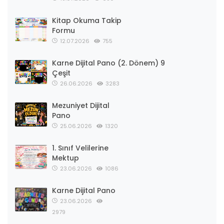
Kitap Okuma Takip
Formu
12.07.2026
755
Karne Dijital Pano (2. Dönem) 9
Çeşit
26.06.2026
3283
Mezuniyet Dijital
Pano
25.06.2026
1320
1. Sınıf Velilerine
Mektup
23.06.2026
1086
Karne Dijital Pano
23.06.2026
2979