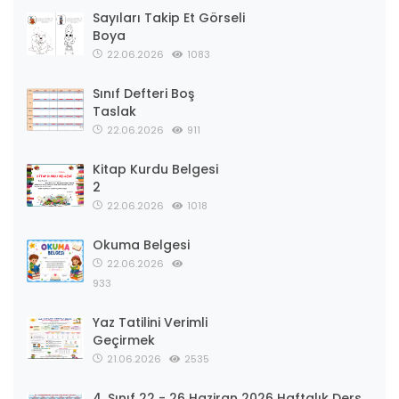
Sayıları Takip Et Görseli
Boya
22.06.2026
1083
Sınıf Defteri Boş
Taslak
22.06.2026
911
Kitap Kurdu Belgesi
2
22.06.2026
1018
Okuma Belgesi
22.06.2026
933
Yaz Tatilini Verimli
Geçirmek
21.06.2026
2535
4. Sınıf 22 - 26 Haziran 2026 Haftalık Ders