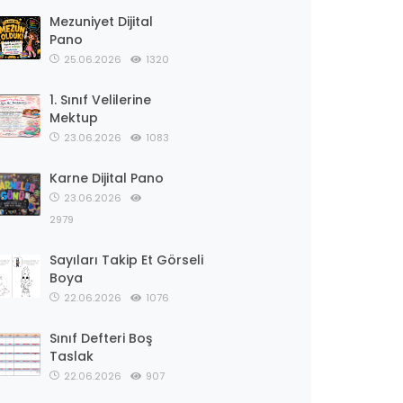
Mezuniyet Dijital
Pano
25.06.2026
1320
1. Sınıf Velilerine
Mektup
23.06.2026
1083
Karne Dijital Pano
23.06.2026
2979
Sayıları Takip Et Görseli
Boya
22.06.2026
1076
Sınıf Defteri Boş
Taslak
22.06.2026
907