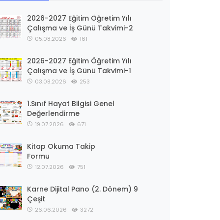
2026-2027 Eğitim Öğretim Yılı
Çalışma ve İş Günü Takvimi-2
05.08.2026
161
2026-2027 Eğitim Öğretim Yılı
Çalışma ve İş Günü Takvimi-1
03.08.2026
253
1.Sınıf Hayat Bilgisi Genel
Değerlendirme
19.07.2026
671
Kitap Okuma Takip
Formu
12.07.2026
751
Karne Dijital Pano (2. Dönem) 9
Çeşit
26.06.2026
3272