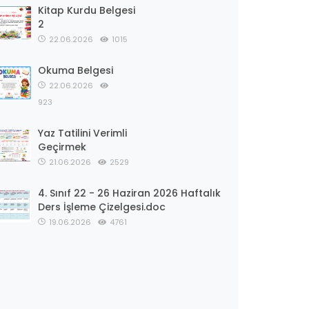
Kitap Kurdu Belgesi
2
22.06.2026
1015
Okuma Belgesi
22.06.2026
923
Yaz Tatilini Verimli
Geçirmek
21.06.2026
2529
4. Sınıf 22 - 26 Haziran 2026 Haftalık
Ders İşleme Çizelgesi.doc
19.06.2026
4761