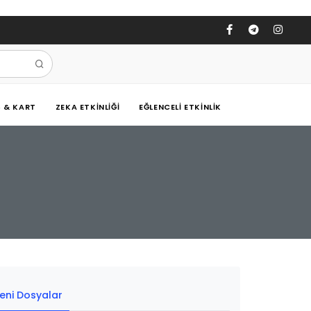
Ş & KART
ZEKA ETKINLIĞI
EĞLENCELI ETKINLIK
eni Dosyalar