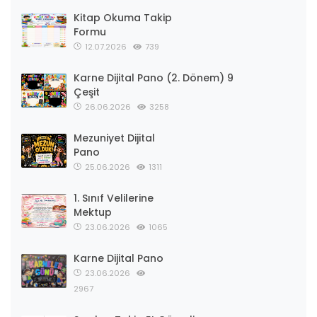
Kitap Okuma Takip
Formu
12.07.2026
739
Karne Dijital Pano (2. Dönem) 9
Çeşit
26.06.2026
3258
Mezuniyet Dijital
Pano
25.06.2026
1311
1. Sınıf Velilerine
Mektup
23.06.2026
1065
Karne Dijital Pano
23.06.2026
2967