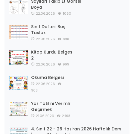
Sayıları Takip Et Görseli
Boya
22.06.2026
1060
Sınıf Defteri Boş
Taslak
22.06.2026
898
Kitap Kurdu Belgesi
2
22.06.2026
999
Okuma Belgesi
22.06.2026
908
Yaz Tatilini Verimli
Geçirmek
21.06.2026
2498
4. Sınıf 22 - 26 Haziran 2026 Haftalık Ders