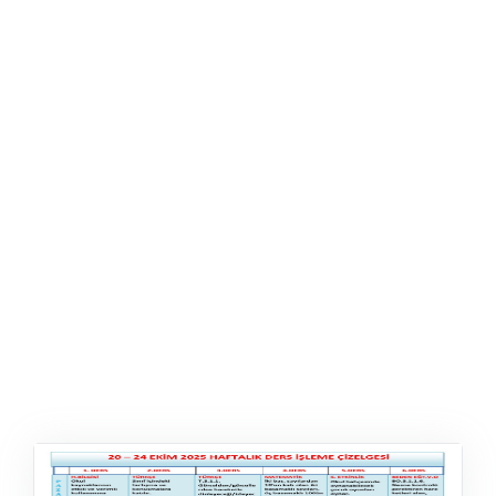
ŞABLON
AFIŞ & KART
ZEKA ETKINLIĞI
EĞLENCELI ETKINLIK