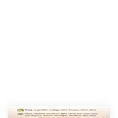
ŞABLON
AFIŞ & KART
ZEKA ETKINLIĞI
EĞLENCELI ETKINLIK