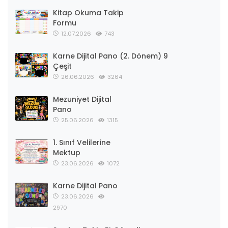
Kitap Okuma Takip
Formu
12.07.2026
743
Karne Dijital Pano (2. Dönem) 9
Çeşit
26.06.2026
3264
Mezuniyet Dijital
Pano
25.06.2026
1315
1. Sınıf Velilerine
Mektup
23.06.2026
1072
Karne Dijital Pano
23.06.2026
2970