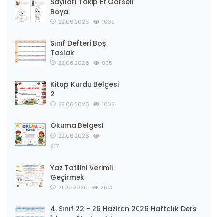
Sayıları Takip Et Görseli
Boya
22.06.2026
1069
Sınıf Defteri Boş
Taslak
22.06.2026
905
Kitap Kurdu Belgesi
2
22.06.2026
1002
Okuma Belgesi
22.06.2026
917
Yaz Tatilini Verimli
Geçirmek
21.06.2026
2513
4. Sınıf 22 - 26 Haziran 2026 Haftalık Ders