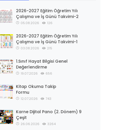
2026-2027 Eğitim Öğretim Yılı
Çalışma ve İş Günü Takvimi-2
05.08.2026
126
2026-2027 Eğitim Öğretim Yılı
Çalışma ve İş Günü Takvimi-1
03.08.2026
215
1.Sınıf Hayat Bilgisi Genel
Değerlendirme
19.07.2026
656
Kitap Okuma Takip
Formu
12.07.2026
743
Karne Dijital Pano (2. Dönem) 9
Çeşit
26.06.2026
3264