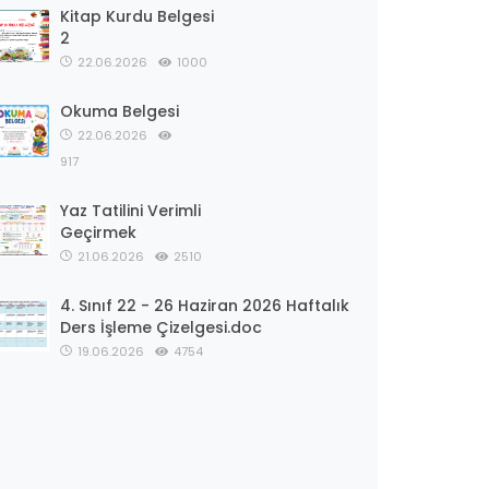
Kitap Kurdu Belgesi
2
22.06.2026
1000
Okuma Belgesi
22.06.2026
917
Yaz Tatilini Verimli
Geçirmek
21.06.2026
2510
4. Sınıf 22 - 26 Haziran 2026 Haftalık
Ders İşleme Çizelgesi.doc
19.06.2026
4754