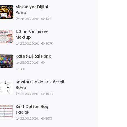
Mezuniyet Dijital
Pano
25.06.2026
1314
1. Sınıf Velilerine
Mektup
23.06.2026
1070
Karne Dijital Pano
23.06.2026
2968
Sayıları Takip Et Görseli
Boya
22.06.2026
1067
Sınıf Defteri Boş
Taslak
22.06.2026
903