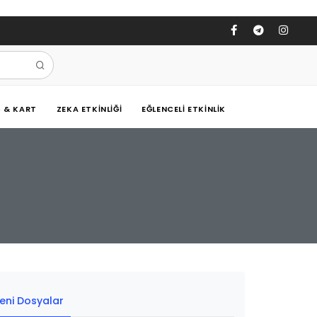
Ş & KART
ZEKA ETKINLIĞI
EĞLENCELI ETKINLIK
eni Dosyalar