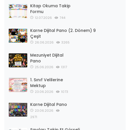
Kitap Okuma Takip
Formu
12.07.2026
744
Karne Dijital Pano (2. Dönem) 9
Çeşit
26.06.2026
3265
Mezuniyet Dijital
Pano
25.06.2026
1317
1. Sınıf Velilerine
Mektup
23.06.2026
1073
Karne Dijital Pano
23.06.2026
2971
Sayıları Takip Et Görseli