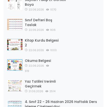
Boya
22.06.2026
1070
Sınıf Defteri Boş
Taslak
22.06.2026
906
Kitap Kurdu Belgesi
2
22.06.2026
1003
Okuma Belgesi
22.06.2026
919
Yaz Tatilini Verimli
Geçirmek
21.06.2026
2514
4. Sınıf 22 - 26 Haziran 2026 Haftalık Ders
İşleme Çizelgesi.doc