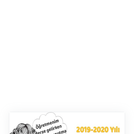
ŞABLON
AFIŞ & KART
ZEKA ETKINLIĞI
EĞLENCELI ETKINLIK