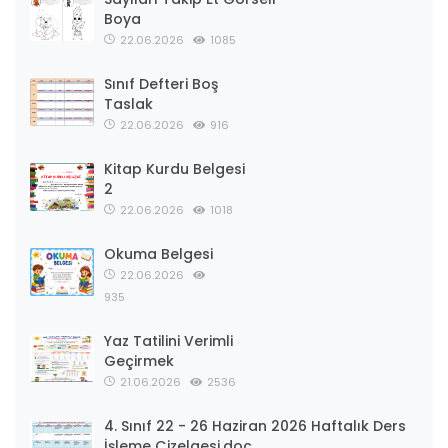
Boya
22.06.2026
1085
Sınıf Defteri Boş
Taslak
22.06.2026
916
Kitap Kurdu Belgesi
2
22.06.2026
1018
Okuma Belgesi
22.06.2026
935
Yaz Tatilini Verimli
Geçirmek
21.06.2026
2536
4. Sınıf 22 - 26 Haziran 2026 Haftalık Ders
İşleme Çizelgesi.doc