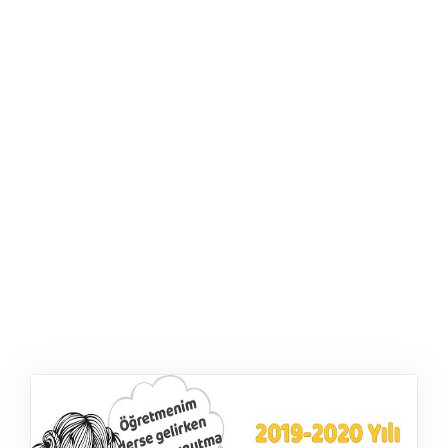
ŞABLON
AFIŞ & KART
ZEKA ETKINLIĞI
EĞLENCELI ETKINLIK