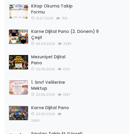
Kitap Okuma Takip
Formu
12.07.2026
756
Karne Dijital Pano (2. Dönem) 9
Çeşit
26.06.2026
3285
Mezuniyet Dijital
Pano
25.06.2026
1322
1. Sınıf Velilerine
Mektup
23.06.2026
1087
Karne Dijital Pano
23.06.2026
2980
Sayıları Takip Et Görseli