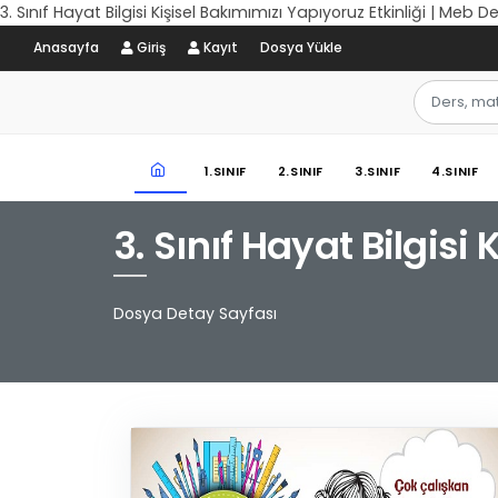
3. Sınıf Hayat Bilgisi Kişisel Bakımımızı Yapıyoruz Etkinliği | Meb D
Anasayfa
Giriş
Kayıt
Dosya Yükle
1.SINIF
2.SINIF
3.SINIF
4.SINIF
3. Sınıf Hayat Bilgisi
Dosya Detay Sayfası