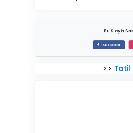
Bu Slaytı S
FACEBOOK
>>
Tatil 