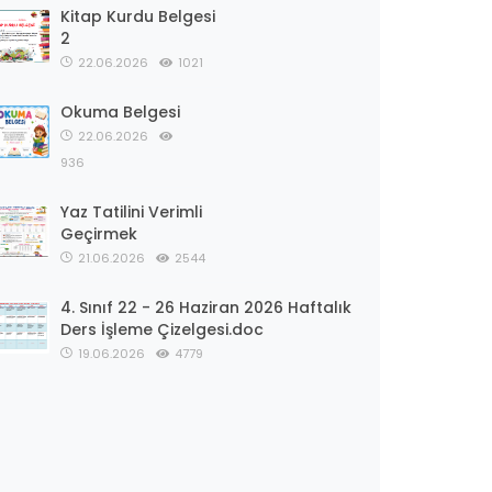
Kitap Kurdu Belgesi
2
22.06.2026
1021
Okuma Belgesi
22.06.2026
936
Yaz Tatilini Verimli
Geçirmek
21.06.2026
2544
4. Sınıf 22 - 26 Haziran 2026 Haftalık
Ders İşleme Çizelgesi.doc
19.06.2026
4779