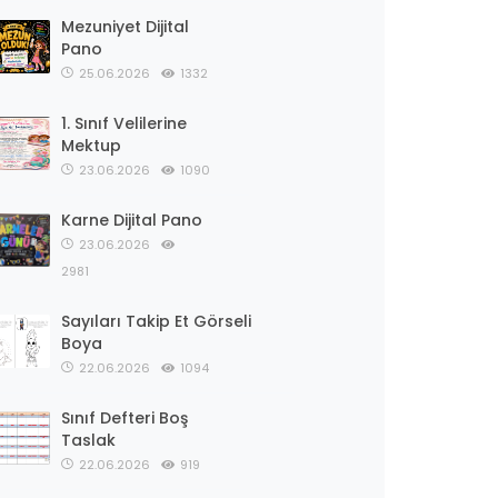
Mezuniyet Dijital
Pano
25.06.2026
1332
1. Sınıf Velilerine
Mektup
23.06.2026
1090
Karne Dijital Pano
23.06.2026
2981
Sayıları Takip Et Görseli
Boya
22.06.2026
1094
Sınıf Defteri Boş
Taslak
22.06.2026
919