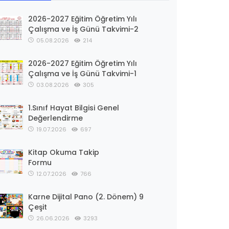
2026-2027 Eğitim Öğretim Yılı
Çalışma ve İş Günü Takvimi-2
05.08.2026
214
2026-2027 Eğitim Öğretim Yılı
Çalışma ve İş Günü Takvimi-1
03.08.2026
305
1.Sınıf Hayat Bilgisi Genel
Değerlendirme
19.07.2026
697
Kitap Okuma Takip
Formu
12.07.2026
766
Karne Dijital Pano (2. Dönem) 9
Çeşit
26.06.2026
3293