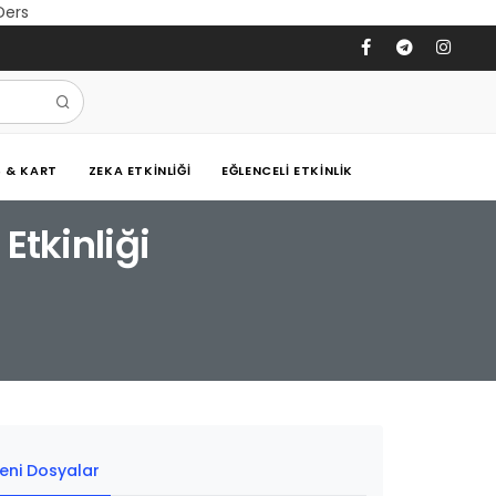
 Ders
Ş & KART
ZEKA ETKINLIĞI
EĞLENCELI ETKINLIK
Etkinliği
eni Dosyalar