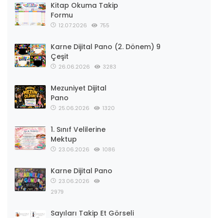
Kitap Okuma Takip
Formu
12.07.2026
755
Karne Dijital Pano (2. Dönem) 9
Çeşit
26.06.2026
3283
Mezuniyet Dijital
Pano
25.06.2026
1320
1. Sınıf Velilerine
Mektup
23.06.2026
1086
Karne Dijital Pano
23.06.2026
2979
Sayıları Takip Et Görseli