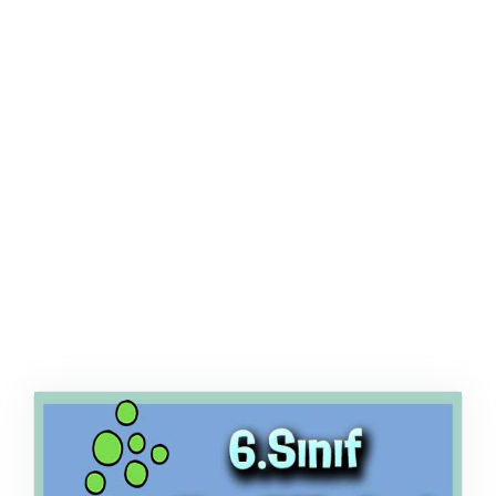
ŞABLON
AFIŞ & KART
ZEKA ETKINLIĞI
EĞLENCELI ETKINLIK