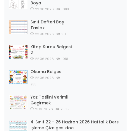
Boya
22.06.2026
1083
Sınıf Defteri Boş
Taslak
22.06.2026
911
Kitap Kurdu Belgesi
2
22.06.2026
1018
Okuma Belgesi
22.06.2026
933
Yaz Tatilini Verimli
Geçirmek
21.06.2026
2535
4. Sınıf 22 - 26 Haziran 2026 Haftalık Ders
İşleme Çizelgesi.doc