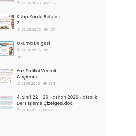
22.06.2026
905
Kitap Kurdu Belgesi
2
22.06.2026
1001
Okuma Belgesi
22.06.2026
917
Yaz Tatilini Verimli
Geçirmek
21.06.2026
2511
4. Sınıf 22 - 26 Haziran 2026 Haftalık
Ders İşleme Çizelgesi.doc
19.06.2026
4756