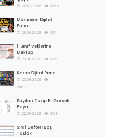
26.06.2026
3264
Mezuniyet Dijital
Pano
25.06.2026
1314
1. Sınıf Velilerine
Mektup
23.06.2026
1072
Karne Dijital Pano
23.06.2026
2969
Sayıları Takip Et Görseli
Boya
22.06.2026
1069
Sınıf Defteri Boş
Taslak