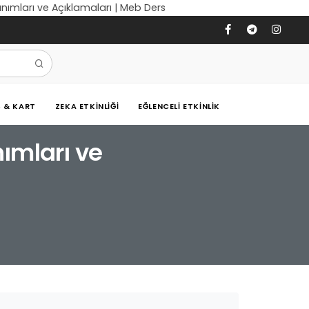
zanımları ve Açıklamaları | Meb Ders
Ş & KART
ZEKA ETKINLIĞI
EĞLENCELI ETKINLIK
nımları ve