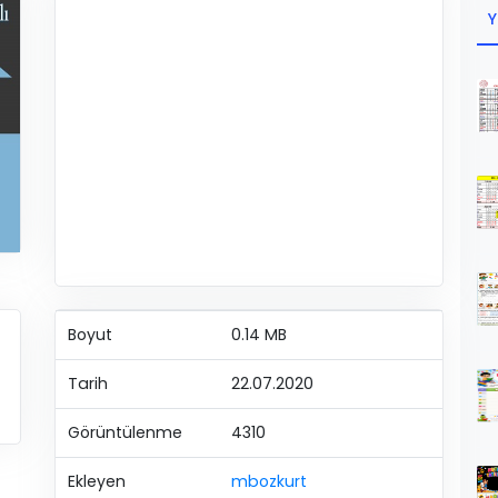
Y
Boyut
0.14 MB
Tarih
22.07.2020
Görüntülenme
4310
Ekleyen
mbozkurt