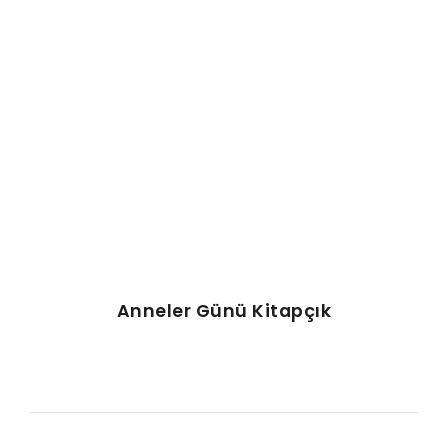
AFIŞ & KART
ZEKA ETKINLIĞI
EĞLENCELI ETKINLIK
Anneler Günü Kitapçık