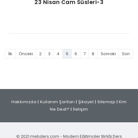
23 Nisan Cam Süsleri-3
İlk
Önceki
2
3
4
5
6
7
8
Sonraki
Son
Hakkımızda
|
Kullanım Şartları
|
Şikayet
|
Sitemap
|
Kim
Ne Dedi?
|
İletişim
© 2021 mebders.com - Modern Eğitimciler Birliği Ders