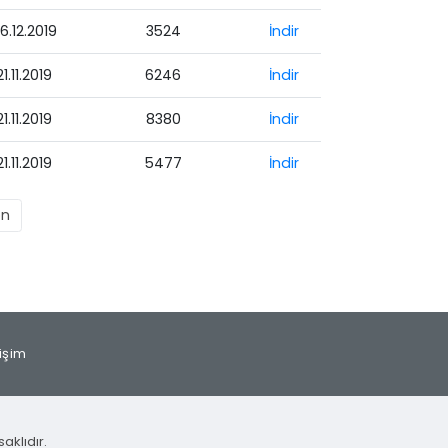
6.12.2019
3524
İndir
21.11.2019
6246
İndir
21.11.2019
8380
İndir
21.11.2019
5477
İndir
on
tişim
aklıdır.