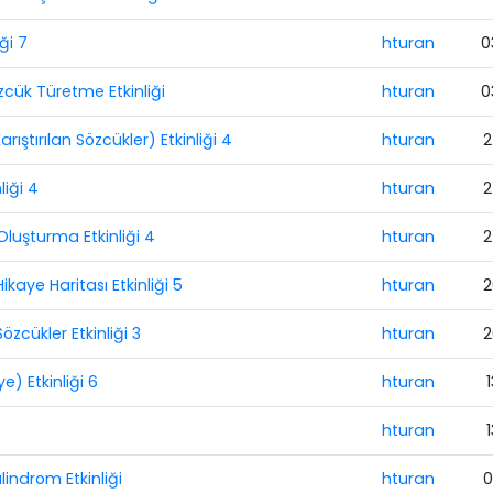
ği 7
hturan
0
zcük Türetme Etkinliği
hturan
0
rıştırılan Sözcükler) Etkinliği 4
hturan
2
liği 4
hturan
2
Oluşturma Etkinliği 4
hturan
2
aye Haritası Etkinliği 5
hturan
2
özcükler Etkinliği 3
hturan
2
) Etkinliği 6
hturan
1
hturan
1
lindrom Etkinliği
hturan
0