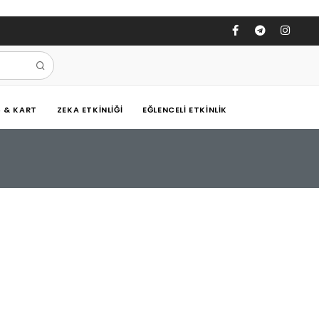
Ş & KART
ZEKA ETKINLIĞI
EĞLENCELI ETKINLIK