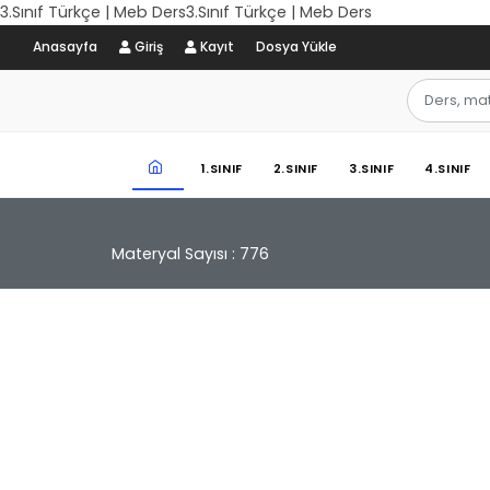
3.Sınıf Türkçe | Meb Ders3.Sınıf Türkçe | Meb Ders
Anasayfa
Giriş
Kayıt
Dosya Yükle
1.SINIF
2.SINIF
3.SINIF
4.SINIF
Materyal Sayısı : 776