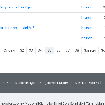
Oluşturma Etkinliği 3
hturan
0
hturan
tin Hoca) Etkinliği 5
hturan
hturan
Önceki
32
33
34
35
36
37
38
Sonraki
S
kımızda
|
Kullanım Şartları
|
Şikayet
|
Sitemap
|
Kim Ne Dedi?
|
İle
mebders.com - Modern Eğitimciler Birliği Ders Etkinlikleri. Tüm hakları s