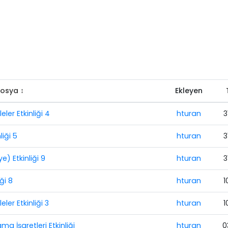
osya ↕
Ekleyen
ler Etkinliği 4
hturan
3
liği 5
hturan
3
) Etkinliği 9
hturan
3
ği 8
hturan
1
er Etkinliği 3
hturan
1
a İşaretleri Etkinliği
hturan
0