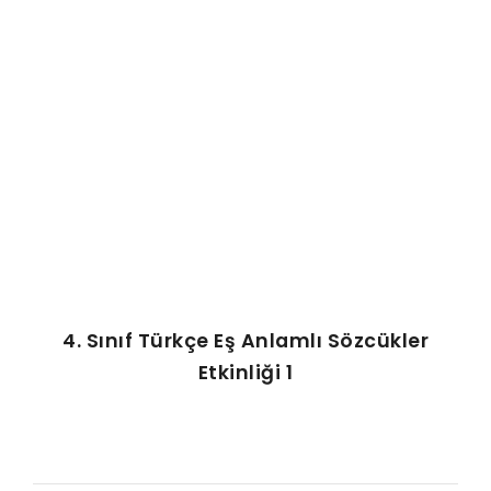
AFIŞ & KART
ZEKA ETKINLIĞI
EĞLENCELI ETKINLIK
4. Sınıf Türkçe Eş Anlamlı Sözcükler
Etkinliği 1