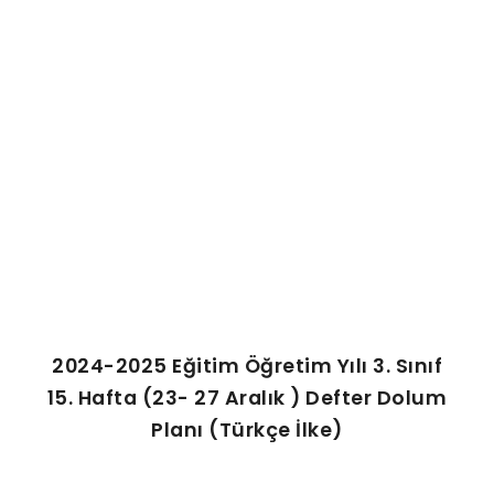
ŞABLON
AFIŞ & KART
ZEKA ETKINLIĞI
EĞLENCELI ETKINLIK
2024-2025 Eğitim Öğretim Yılı 3. Sınıf
15. Hafta (23- 27 Aralık ) Defter Dolum
Planı (Türkçe İlke)