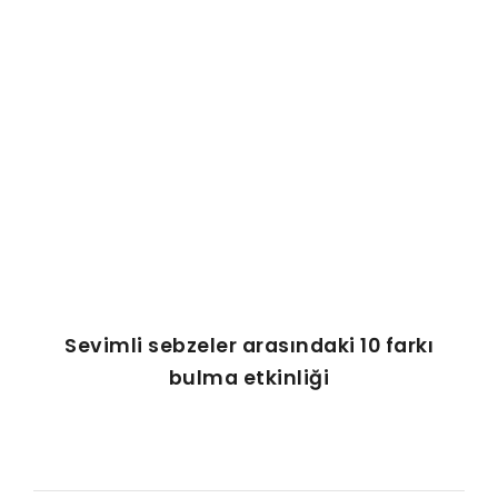
AFIŞ & KART
ZEKA ETKINLIĞI
EĞLENCELI ETKINLIK
Sevimli sebzeler arasındaki 10 farkı
bulma etkinliği