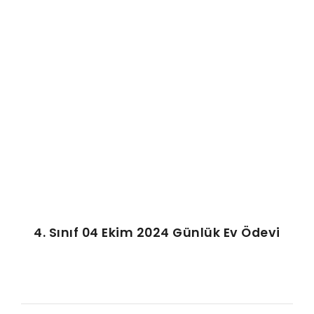
ŞABLON
AFIŞ & KART
ZEKA ETKINLIĞI
EĞLENCELI ETKINLIK
4. Sınıf 04 Ekim 2024 Günlük Ev Ödevi