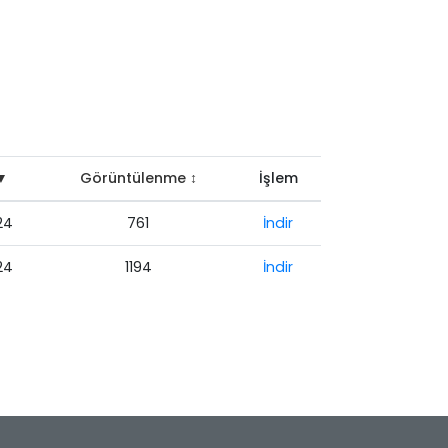
 ▼
Görüntülenme ↕
İşlem
24
761
İndir
24
1194
İndir