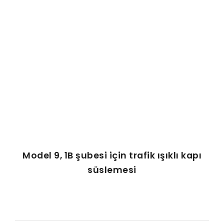
AFIŞ & KART
ZEKA ETKINLIĞI
EĞLENCELI ETKINLIK
Model 9, 1B şubesi için trafik ışıklı kapı
süslemesi